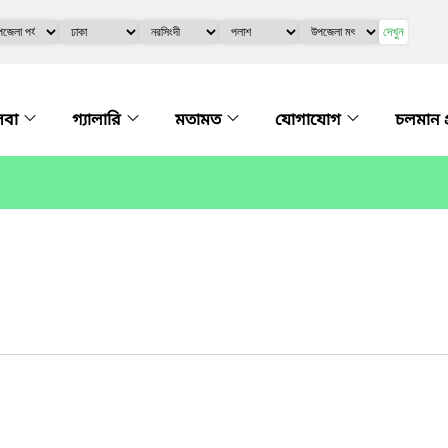
দেখুন
েবা
গ্যালারি
মতামত
যোগাযোগ
চলমান প