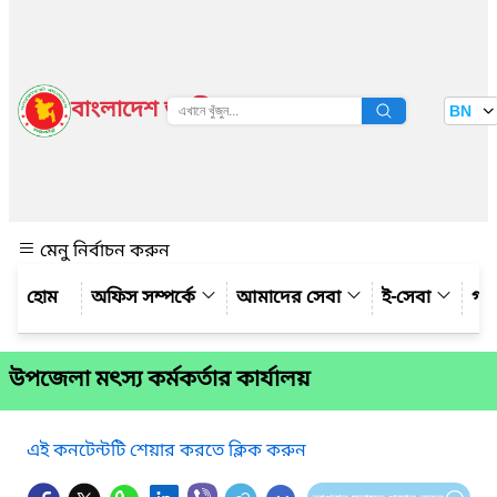
বাংলাদেশ জাতীয় তথ্য বাতায়ন
BN
দেখুন
মেনু নির্বাচন করুন
অফিস সম্পর্কে
আমাদের সেবা
ই-সেবা
গ্য
উপজেলা মৎস্য কর্মকর্তার কার্যালয়
এই কনটেন্টটি শেয়ার করতে ক্লিক করুন