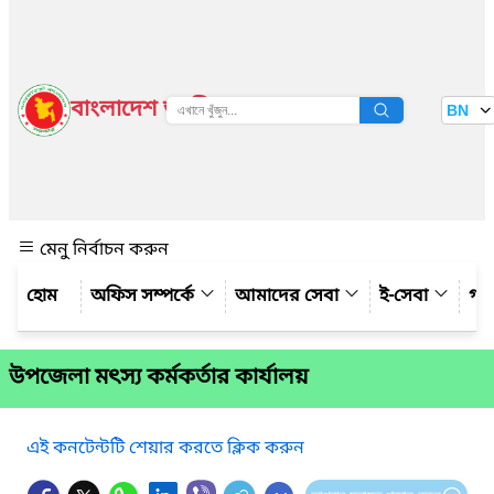
বাংলাদেশ জাতীয় তথ্য বাতায়ন
BN
দেখুন
মেনু নির্বাচন করুন
অফিস সম্পর্কে
আমাদের সেবা
ই-সেবা
গ্য
উপজেলা মৎস্য কর্মকর্তার কার্যালয়
এই কনটেন্টটি শেয়ার করতে ক্লিক করুন