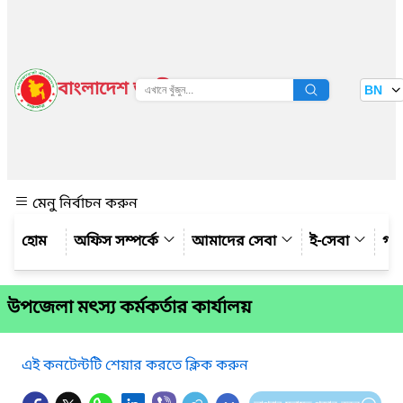
বাংলাদেশ জাতীয় তথ্য বাতায়ন
BN
দেখুন
মেনু নির্বাচন করুন
অফিস সম্পর্কে
আমাদের সেবা
ই-সেবা
গ্য
উপজেলা মৎস্য কর্মকর্তার কার্যালয়
এই কনটেন্টটি শেয়ার করতে ক্লিক করুন