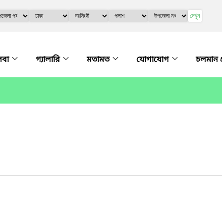
দেখুন
েবা
গ্যালারি
মতামত
যোগাযোগ
চলমান প