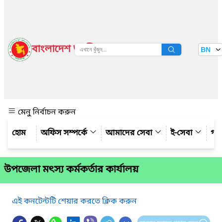
বাংলাদেশ জাতীয় তথ্য বাতায়ন
BN
দেখুন
মেনু নির্বাচন করুন
অফিস সম্পর্কে
আমাদের সেবা
ই-সেবা
গ্য
উপজেলা মৎস্য কর্মকর্তার কার্যালয়
এই কনটেন্টটি শেয়ার করতে ক্লিক করুন