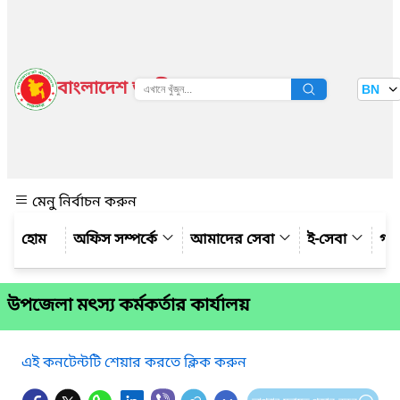
বাংলাদেশ জাতীয় তথ্য বাতায়ন
BN
দেখুন
মেনু নির্বাচন করুন
অফিস সম্পর্কে
আমাদের সেবা
ই-সেবা
গ্য
উপজেলা মৎস্য কর্মকর্তার কার্যালয়
এই কনটেন্টটি শেয়ার করতে ক্লিক করুন