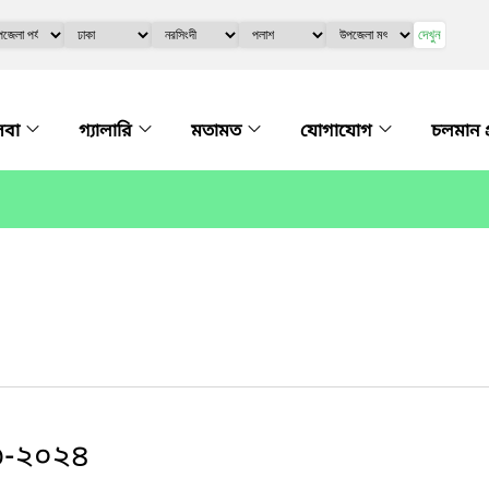
দেখুন
েবা
গ্যালারি
মতামত
যোগাযোগ
চলমান প
২৩-২০২৪