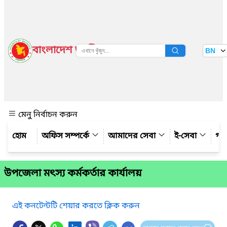
বাংলাদেশ জাতীয় তথ্য বাতায়ন
BN
দেখুন
মেনু নির্বাচন করুন
অফিস সম্পর্কে
আমাদের সেবা
ই-সেবা
গ্য
উপজেলা মৎস্য কর্মকর্তার কার্যালয়
এই কনটেন্টটি শেয়ার করতে ক্লিক করুন