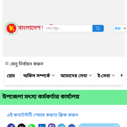
বাংলাদেশ জাতীয় তথ্য বাতায়ন
BN
দেখুন
মেনু নির্বাচন করুন
অফিস সম্পর্কে
আমাদের সেবা
ই-সেবা
গ্য
উপজেলা মৎস্য কর্মকর্তার কার্যালয়
এই কনটেন্টটি শেয়ার করতে ক্লিক করুন