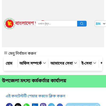
বাংলাদেশ জাতীয় তথ্য বাতায়ন
BN
দেখুন
মেনু নির্বাচন করুন
অফিস সম্পর্কে
আমাদের সেবা
ই-সেবা
গ্য
উপজেলা মৎস্য কর্মকর্তার কার্যালয়
এই কনটেন্টটি শেয়ার করতে ক্লিক করুন