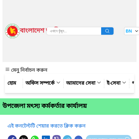
বাংলাদেশ জাতীয় তথ্য বাতায়ন
BN
দেখুন
মেনু নির্বাচন করুন
অফিস সম্পর্কে
আমাদের সেবা
ই-সেবা
গ্য
উপজেলা মৎস্য কর্মকর্তার কার্যালয়
এই কনটেন্টটি শেয়ার করতে ক্লিক করুন