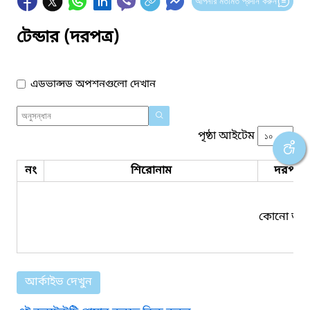
আপনার মতামত প্রদান করুন
টেন্ডার (দরপত্র)
এডভান্সড অপশনগুলো দেখান
পৃষ্ঠা আইটেম
নং
শিরোনাম
দরপত্র 
কোনো তথ্য
আর্কাইভ দেখুন